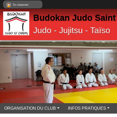
Panneau de gestion des cookies
Se connecter
Budokan Judo Saint
Judo - Jujitsu - Taïso
ORGANISATION DU CLUB
INFOS PRATIQUES