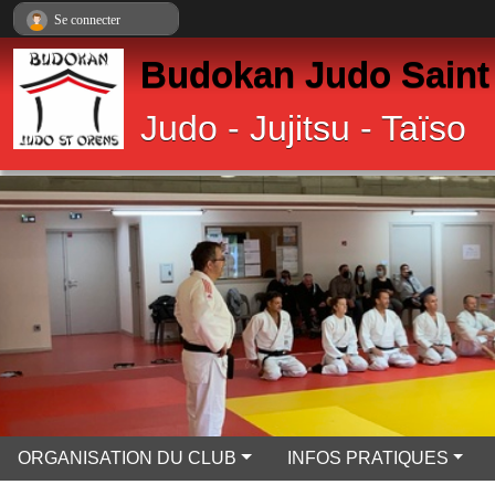
Panneau de gestion des cookies
Se connecter
Budokan Judo Saint
Judo - Jujitsu - Taïso
ORGANISATION DU CLUB
INFOS PRATIQUES