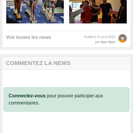
Voir toutes les news
Publié le
22 avril 2023
par
bjso bjso
COMMENTEZ LA NEWS
Connectez-vous
pour pouvoir participer aux
commentaires.