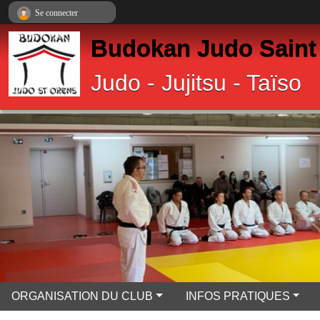
Panneau de gestion des cookies
Se connecter
Budokan Judo Saint
Judo - Jujitsu - Taïso
ORGANISATION DU CLUB
INFOS PRATIQUES