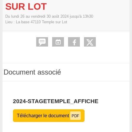
SUR LOT
Du
lundi
26
au
vendredi
30
août
2024
jusqu'à 13h30
Lieu :
La base
47110
Temple sur Lot
Document associé
2024-STAGETEMPLE_AFFICHE
Télécharger le document
PDF