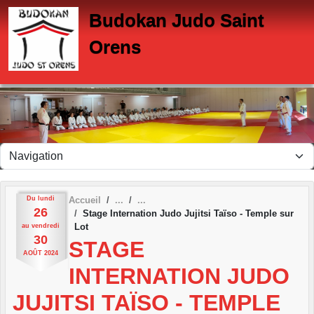
Panneau de gestion des cookies
Budokan Judo Saint
Orens
Du
lundi
Accueil
26
Stage Internation Judo Jujitsi Taïso - Temple sur
Lot
au
vendredi
30
STAGE
AOÛT
2024
INTERNATION JUDO
JUJITSI TAÏSO - TEMPLE