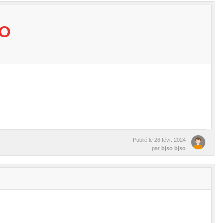
SO
Publié le
28 févr. 2024
par
bjso bjso