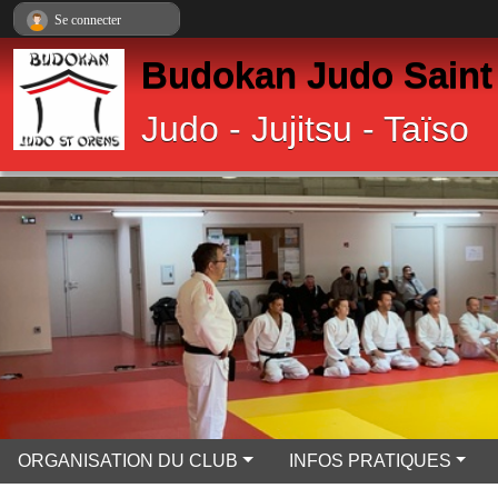
Panneau de gestion des cookies
Se connecter
Budokan Judo Saint
Judo - Jujitsu - Taïso
ORGANISATION DU CLUB
INFOS PRATIQUES