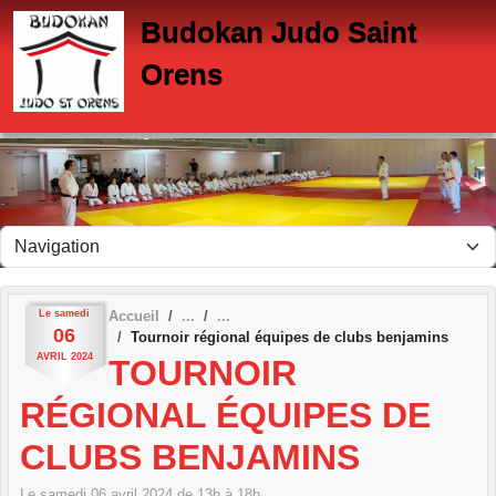
Panneau de gestion des cookies
Budokan Judo Saint
Orens
Le
samedi
Accueil
06
Tournoir régional équipes de clubs benjamins
AVRIL
2024
TOURNOIR
RÉGIONAL ÉQUIPES DE
CLUBS BENJAMINS
Le
samedi
06
avril
2024
de 13h à 18h