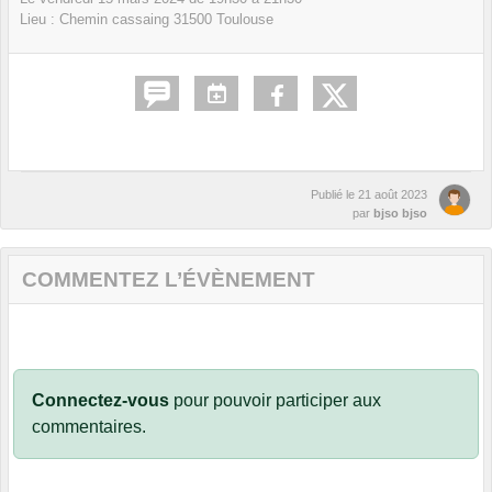
Lieu :
Chemin cassaing
31500
Toulouse
Publié le
21 août 2023
par
bjso bjso
COMMENTEZ L’ÉVÈNEMENT
Connectez-vous
pour pouvoir participer aux
commentaires.