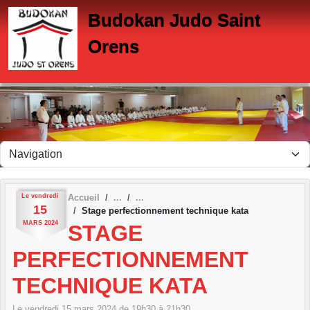
Panneau de gestion des cookies
Budokan Judo Saint
Orens
Le
vendredi
Accueil
15
Stage perfectionnement technique kata
MARS
2024
STAGE
PERFECTIONNEMENT
TECHNIQUE KATA
Le
vendredi
15
mars
2024
de 19h30 à 21h30