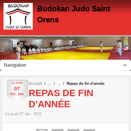
Panneau de gestion des cookies
Budokan Judo Saint
Orens
Le
jeudi
Accueil
Repas de fin d'année
07
REPAS DE FIN
DÉC.
2023
D'ANNÉE
Le
jeudi
07
déc.
2023