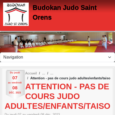
Panneau de gestion des cookies
Budokan Judo Saint
Orens
Du
jeudi
Accueil
07
Attention - pas de cours judo adultes/enfants/taiso
au
vendredi
ATTENTION - PAS DE
08
DÉC.
2023
COURS JUDO
ADULTES/ENFANTS/TAISO
Du
jeudi
07
au
vendredi
08
déc.
2023