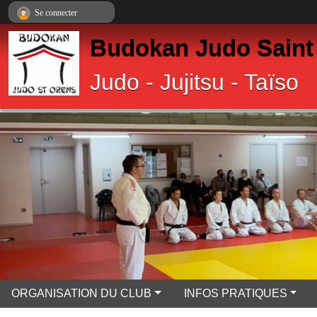
Panneau de gestion des cookies
Se connecter
Budokan Judo Saint
Judo - Jujitsu - Taïso
ORGANISATION DU CLUB
INFOS PRATIQUES