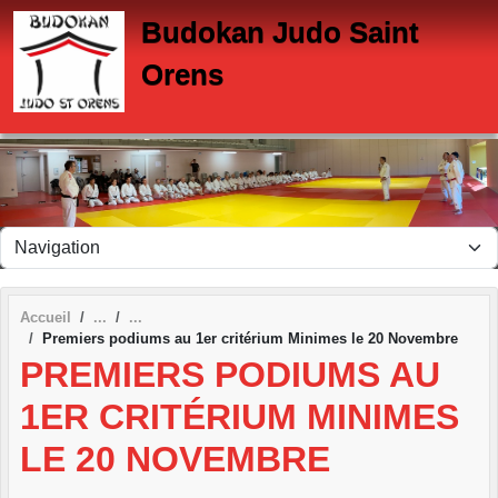
Panneau de gestion des cookies
Budokan Judo Saint
Orens
Accueil
Premiers podiums au 1er critérium Minimes le 20 Novembre
PREMIERS PODIUMS AU
1ER CRITÉRIUM MINIMES
LE 20 NOVEMBRE