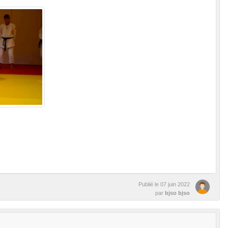
Publié le
07 juin 2022
par
bjso bjso