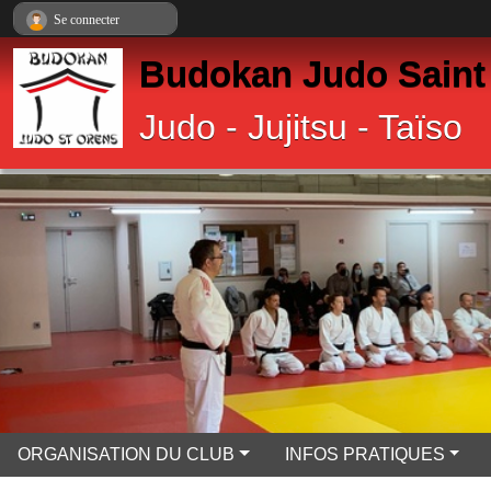
Panneau de gestion des cookies
Se connecter
Budokan Judo Saint
Judo - Jujitsu - Taïso
ORGANISATION DU CLUB
INFOS PRATIQUES