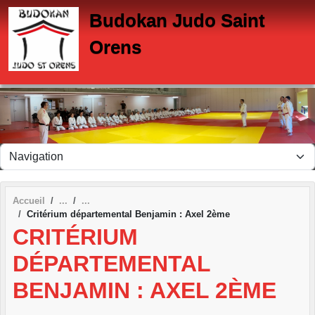
Panneau de gestion des cookies
Budokan Judo Saint
Orens
Accueil
Critérium départemental Benjamin : Axel 2ème
CRITÉRIUM
DÉPARTEMENTAL
BENJAMIN : AXEL 2ÈME