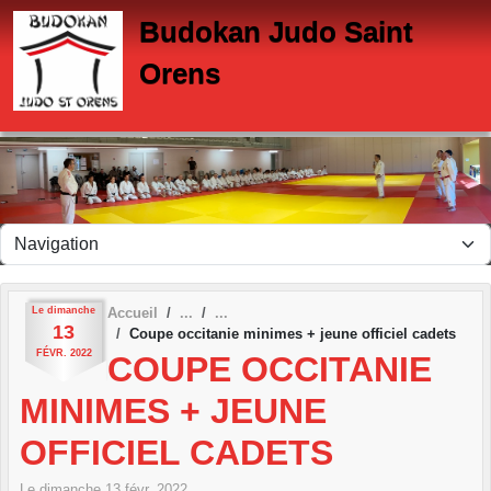
Panneau de gestion des cookies
Budokan Judo Saint
Orens
Le
dimanche
Accueil
13
Coupe occitanie minimes + jeune officiel cadets
FÉVR.
2022
COUPE OCCITANIE
MINIMES + JEUNE
OFFICIEL CADETS
Le
dimanche
13
févr.
2022