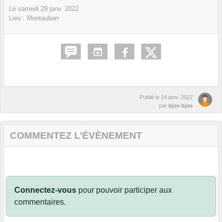
Le
samedi
29
janv.
2022
Lieu :
Montauban
Publié le
24 janv. 2022
par
bjso bjso
COMMENTEZ L’ÉVÈNEMENT
Connectez-vous
pour pouvoir participer aux
commentaires.