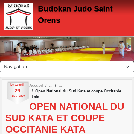
Panneau de gestion des cookies
Budokan Judo Saint
Orens
Le
samedi
Accueil
29
Open National du Sud Kata et coupe Occitanie
kata
JANV.
2022
OPEN NATIONAL DU
SUD KATA ET COUPE
OCCITANIE KATA