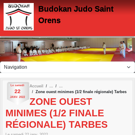
Panneau de gestion des cookies
Budokan Judo Saint
Orens
Le
samedi
Accueil
22
Zone ouest minimes (1/2 finale régionale) Tarbes
JANV.
2022
ZONE OUEST
MINIMES (1/2 FINALE
RÉGIONALE) TARBES
Le
samedi
22
janv.
2022