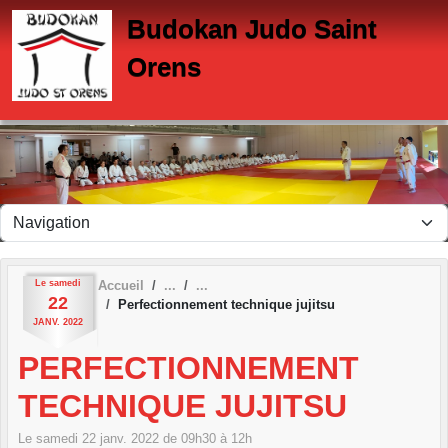
Panneau de gestion des cookies
Budokan Judo Saint
Orens
Le
samedi
Accueil
22
Perfectionnement technique jujitsu
JANV.
2022
PERFECTIONNEMENT
TECHNIQUE JUJITSU
Le
samedi
22
janv.
2022
de 09h30 à 12h