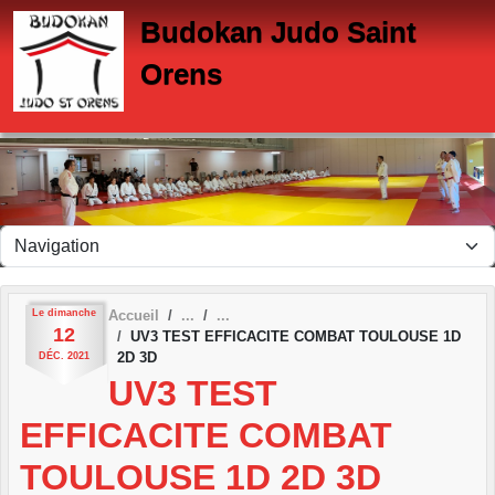
Panneau de gestion des cookies
Budokan Judo Saint
Orens
Le
dimanche
Accueil
12
UV3 TEST EFFICACITE COMBAT TOULOUSE 1D
2D 3D
DÉC.
2021
UV3 TEST
EFFICACITE COMBAT
TOULOUSE 1D 2D 3D