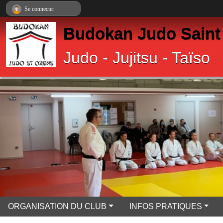
Panneau de gestion des cookies
Se connecter
Budokan Judo Saint
Judo - Jujitsu - Taïso
ORGANISATION DU CLUB
INFOS PRATIQUES