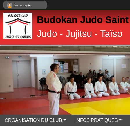
Panneau de gestion des cookies
Se connecter
Budokan Judo Saint
Judo - Jujitsu - Taïso
ORGANISATION DU CLUB
INFOS PRATIQUES