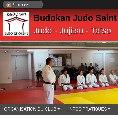
Panneau de gestion des cookies
Se connecter
Budokan Judo Saint
Judo - Jujitsu - Taïso
ORGANISATION DU CLUB
INFOS PRATIQUES