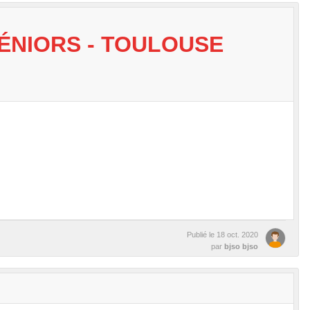
ÉNIORS - TOULOUSE
Publié le
18 oct. 2020
par
bjso bjso