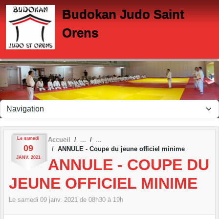
Panneau de gestion des cookies
Budokan Judo Saint
Orens
Le
samedi
Accueil
09
ANNULE - Coupe du jeune officiel minime
JANV.
2021
ANNULE - COUPE DU
JEUNE OFFICIEL MINIME
Le
samedi
09
janv.
2021
de 08h30 à 19h