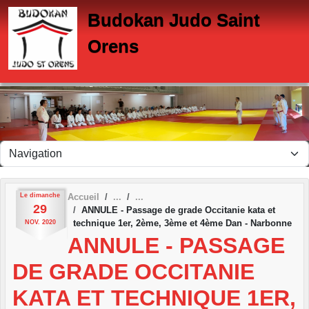
Panneau de gestion des cookies
Budokan Judo Saint
Orens
Le
dimanche
Accueil
29
ANNULE - Passage de grade Occitanie kata et
technique 1er, 2ème, 3ème et 4ème Dan - Narbonne
NOV.
2020
ANNULE - PASSAGE
DE GRADE OCCITANIE
KATA ET TECHNIQUE 1ER,