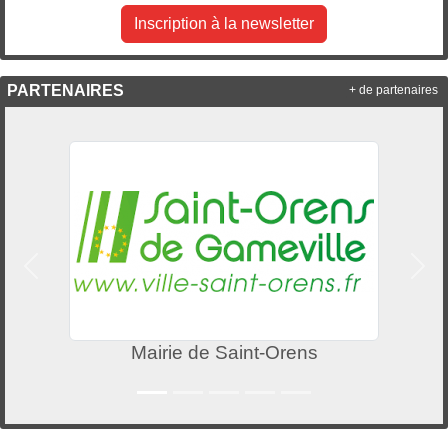
Inscription à la newsletter
PARTENAIRES
+ de partenaires
Précedent
Suiv
Mairie de Saint-Orens